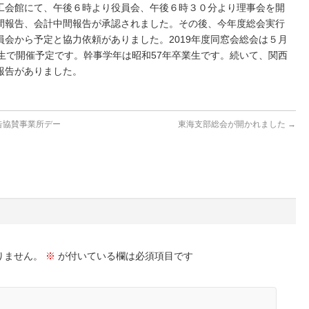
工会館にて、午後６時より役員会、午後６時３０分より理事会を開
間報告、会計中間報告が承認されました。その後、今年度総会実行
会から予定と協力依頼がありました。2019年度同窓会総会は５月
生で開催予定です。幹事学年は昭和57年卒業生です。続いて、関西
報告がありました。
告協賛事業所デー
東海支部総会が開かれました
→
りません。
※
が付いている欄は必須項目です