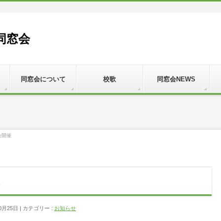
同窓会
同窓会について
校歌
同窓会NEWS
会開催
0月25日
カテゴリー :
お知らせ