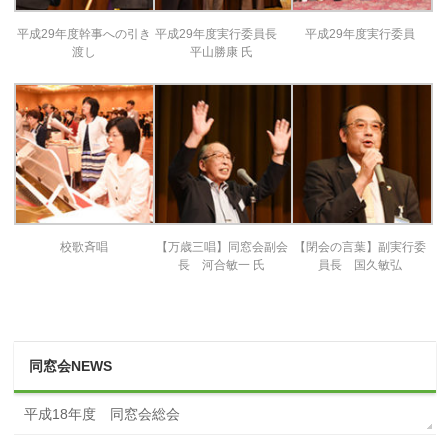
平成29年度幹事への引き
平成29年度実行委員長
平成29年度実行委員
渡し
平山勝康 氏
校歌斉唱
【万歳三唱】同窓会副会
【閉会の言葉】副実行委
長 河合敏一 氏
員長 国久敏弘
同窓会NEWS
平成18年度 同窓会総会