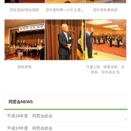
武生高校OB合唱団
翌年度幹事への引き渡し
翌年度幹事挨拶
校歌斉唱
万歳三唱 関東支部 支
部長 田中節夫 氏
同窓会NEWS
平成18年度 同窓会総会
平成19年度 同窓会総会