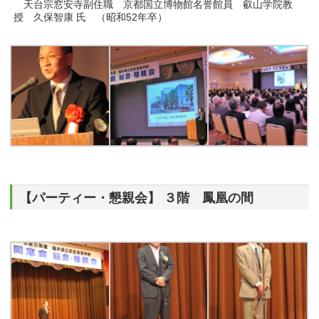
天台宗窓安寺副住職 京都国立博物館名誉館員 叡山学院教
授 久保智康 氏 （昭和52年卒）
【パーティー・懇親会】 ３階 鳳凰の間