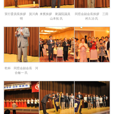
実行委員長挨拶 賀川典
来賓挨拶 衆議院議員
同窓会副会長挨拶 三田
明
山本拓 氏
村久治 氏
乾杯 同窓会副会長 河
合敏一 氏