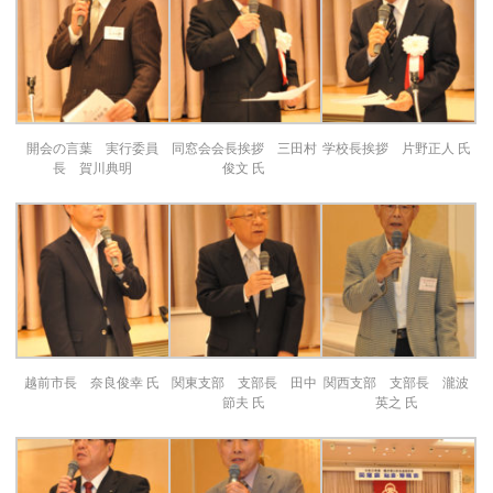
開会の言葉 実行委員
同窓会会長挨拶 三田村
学校長挨拶 片野正人 氏
長 賀川典明
俊文 氏
越前市長 奈良俊幸 氏
関東支部 支部長 田中
関西支部 支部長 瀧波
節夫 氏
英之 氏