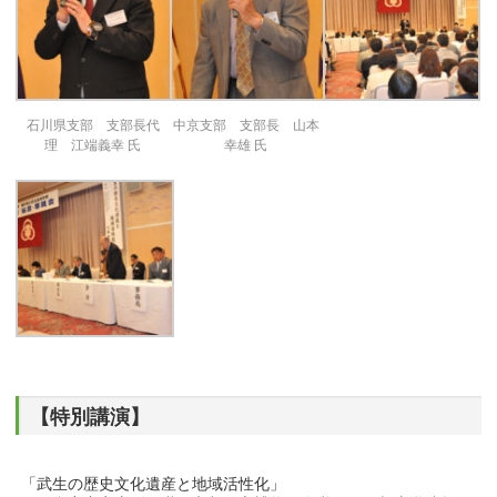
石川県支部 支部長代
中京支部 支部長 山本
理 江端義幸 氏
幸雄 氏
【特別講演】
「武生の歴史文化遺産と地域活性化」